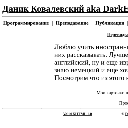
Д
аник
К
овалевский aka
D
ark
П
рограммирование
|
П
реподавание
|
П
убликации
Переводы
Люблю учить иностранные
них рассказывать. Лучше
английский, ну и еще и
знаю немецкий и еще хоч
Посмотрим что из этого 
Мои карточки н
Про
Valid XHTML 1.0
©
D