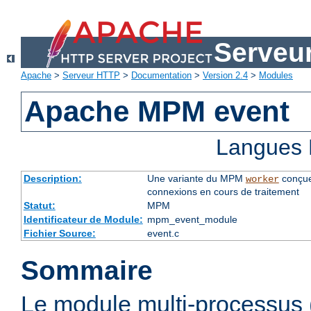
Serveu
Apache
>
Serveur HTTP
>
Documentation
>
Version 2.4
>
Modules
Apache MPM event
Langues 
Description:
Une variante du MPM
conçue
worker
connexions en cours de traitement
Statut:
MPM
Identificateur de Module:
mpm_event_module
Fichier Source:
event.c
Sommaire
Le module multi-processu