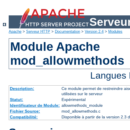
Serveu
Apache
>
Serveur HTTP
>
Documentation
>
Version 2.4
>
Modules
Module Apache
mod_allowmethods
Langues 
Description:
Ce module permet de restreindre ai
utilisées sur le serveur
Statut:
Expérimental
Identificateur de Module:
allowmethods_module
Fichier Source:
mod_allowmethods.c
Compatibilité:
Disponible à partir de la version 2.