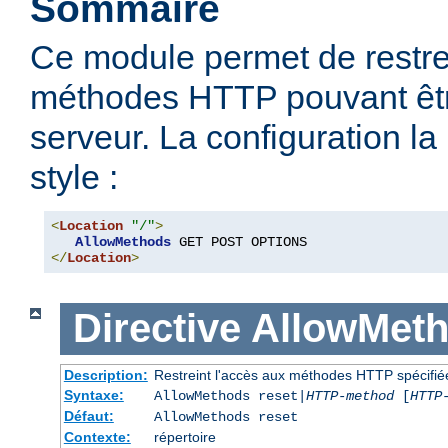
Sommaire
Ce module permet de restre
méthodes HTTP pouvant être
serveur. La configuration la
style :
<
Location
"/"
>
AllowMethods
</
Location
>
Directive
AllowMet
Description:
Restreint l'accès aux méthodes HTTP spécifié
Syntaxe:
AllowMethods reset|
HTTP-method
[
HTTP
Défaut:
AllowMethods reset
Contexte:
répertoire