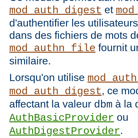
et
mod_auth_digest
mod
d'authentifier les utilisateu
dans des fichiers de mots 
fournit u
mod_authn_file
similaire.
Lorsqu'on utilise
mod_auth
, ce mo
mod_auth_digest
affectant la valeur
à la 
dbm
ou
AuthBasicProvider
.
AuthDigestProvider