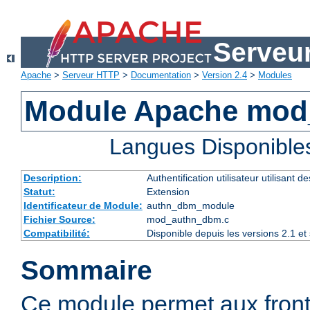
Serveu
Apache
>
Serveur HTTP
>
Documentation
>
Version 2.4
>
Modules
Module Apache mo
Langues Disponible
Description:
Authentification utilisateur utilisant 
Statut:
Extension
Identificateur de Module:
authn_dbm_module
Fichier Source:
mod_authn_dbm.c
Compatibilité:
Disponible depuis les versions 2.1 e
Sommaire
Ce module permet aux fro