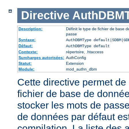
Directive
AuthDBMT
Description:
Définit le type de fichier de base 
passe
Syntaxe:
AuthDBMType default|SDBM|GD
Défaut:
AuthDBMType default
Contexte:
répertoire, .htaccess
Surcharges autorisées:
AuthConfig
Statut:
Extension
Module:
mod_authn_dbm
Cette directive permet de 
fichier de base de données
stocker les mots de passe
de données par défaut est 
compilation. La liste des 