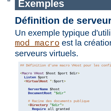
Exemples
Définition de serveur
Un exemple typique d'util
est la créati
mod_macro
serveurs virtuels.
## Définition d'une macro VHost pour les conf
<
Macro
VHost
 $host $port $dir
>
Listen
 $port

<
VirtualHost
*:
$port
>
ServerName
 $host

DocumentRoot
"$dir"
# Racine des documents publique
<
Directory
"$dir"
>
Require
 all granted
