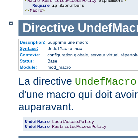
<
Macro
RestrictedAccessPolicy
 $ipnumbers
>
Require
</
Macro
>
Directive
UndefMac
Description:
Supprime une macro
Syntaxe:
UndefMacro
nom
Contexte:
configuration globale, serveur virtuel, répertoir
Statut:
Base
Module:
mod_macro
La directive
UndefMacro
d'une macro qui doit avoir
auparavant.
UndefMacro
LocalAccessPolicy
UndefMacro
RestrictedAccessPolicy