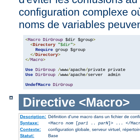
configuration complexe où
noms de variables peuvent
<
Macro
DirGroup
 $dir $group
>
<
Directory
"$dir"
>
Require
 group $group

</
Directory
>
</
Macro
>
Use
DirGroup
/
www
/
apache
/
Use
DirGroup
/
www
/
apache
/
server  admin

UndefMacro
DirGroup
Directive
<Macro>
Description:
Définition d'une macro dans un fichier de conf
Syntaxe:
<Macro
nom
[
par1
..
parN
]> ... </Mac
Contexte:
configuration globale, serveur virtuel, répertoir
Statut:
Base