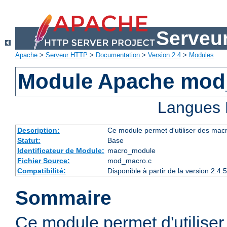
Serveu
Apache
>
Serveur HTTP
>
Documentation
>
Version 2.4
>
Modules
Module Apache mod
Langues 
Description:
Ce module permet d'utiliser des macr
Statut:
Base
Identificateur de Module:
macro_module
Fichier Source:
mod_macro.c
Compatibilité:
Disponible à partir de la version 2.
Sommaire
Ce module permet d'utilise