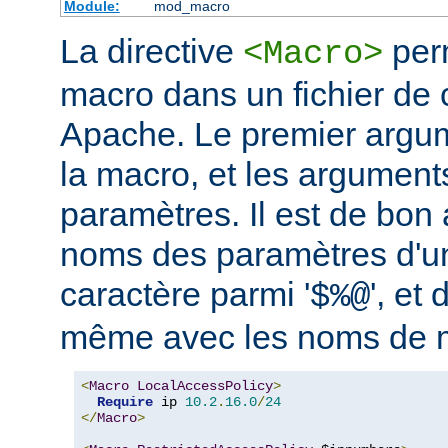
Module:
mod_macro
La directive
perm
<Macro>
macro dans un fichier de 
Apache. Le premier argum
la macro, et les argument
paramètres. Il est de bon a
noms des paramètres d'u
caractère parmi '
', et 
$%@
même avec les noms de 
<
Macro
LocalAccessPolicy
>
Require
 ip 
10.2
.
16.0
/
24
</
Macro
>