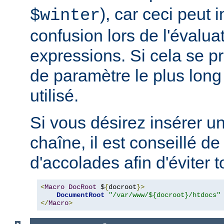
), car ceci peut 
$winter
confusion lors de l'évalua
expressions. Si cela se pr
de paramètre le plus long
utilisé.
Si vous désirez insérer u
chaîne, il est conseillé de
d'accolades afin d'éviter t
<
Macro
DocRoot
 $
{
docroot
}>
DocumentRoot
"/var/www/${docroot}/htdocs"
</
Macro
>