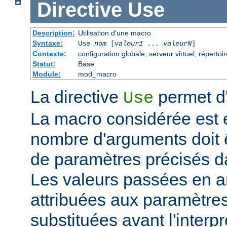
Directive
Use
Description:
Utilisation d'une macro
Syntaxe:
Use
nom
[
valeur1
...
valeurN
]
Contexte:
configuration globale, serveur virtuel, répertoir
Statut:
Base
Module:
mod_macro
La directive
permet d'
Use
La macro considérée est
nombre d'arguments doit 
de paramètres précisés da
Les valeurs passées en a
attribuées aux paramètre
substituées avant l'interpr