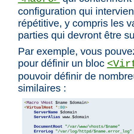
configuration qui intervie
répétitive, y compris les v
parties qui devront être s
Par exemple, vous pouvez
pour définir un bloc
<Vir
pouvoir définir de nombre
similaires :
<
Macro
VHost
 $name $domain
>
<
VirtualHost
*:
80
>
ServerName
 $domain

ServerAlias
 www
.
$domain

DocumentRoot
"/var/www/vhosts/$name"
ErrorLog
"/var/log/httpd/$name.error_log"