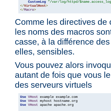
CustomLog
"/var/log/httpd/$name.access_lo
</
VirtualHost
>
</
Macro
>
Comme les directives de c
les noms des macros sont 
casse, à la différence des
elles, sensibles.
Vous pouvez alors invoqu
autant de fois que vous l
des serveurs virtuels
Use
VHost
 example example
.
Use
VHost
 myhost hostname
.
Use
VHost
 apache apache
.
org
