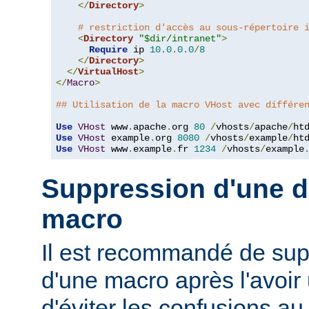
</
Directory
>
# restriction d'accès au sous-répertoire 
<
Directory
"$dir/intranet"
>
Require
 ip 
10.0
.
0.0
/
8
</
Directory
>
</
VirtualHost
>
</
Macro
>
## Utilisation de la macro VHost avec différe
Use
VHost
 www
.
apache
.
org 
80
/
vhosts
/
apache
/
Use
VHost
 example
.
org 
8080
/
vhosts
/
example
/
Use
VHost
 www
.
example
.
fr 
1234
/
vhosts
/
example
Suppression d'une dé
macro
Il est recommandé de supp
d'une macro après l'avoir 
d'éviter les confusions au 