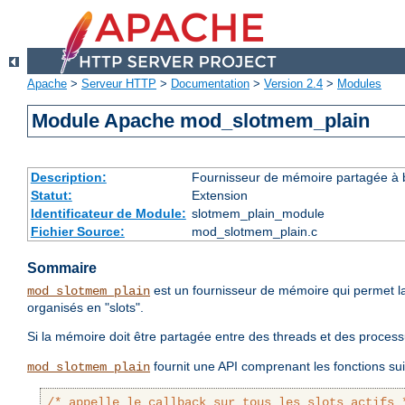
Apache
>
Serveur HTTP
>
Documentation
>
Version 2.4
>
Modules
Module Apache mod_slotmem_plain
Description:
Fournisseur de mémoire partagée à b
Statut:
Extension
Identificateur de Module:
slotmem_plain_module
Fichier Source:
mod_slotmem_plain.c
Sommaire
est un fournisseur de mémoire qui permet la
mod_slotmem_plain
organisés en "slots".
Si la mémoire doit être partagée entre des threads et des processus,
fournit une API comprenant les fonctions sui
mod_slotmem_plain
/* appelle le callback sur tous les slots actifs 