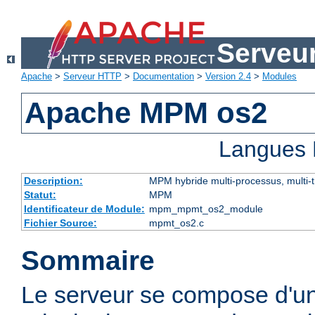
Serveu
Apache
>
Serveur HTTP
>
Documentation
>
Version 2.4
>
Modules
Apache MPM os2
Langues 
Description:
MPM hybride multi-processus, multi-
Statut:
MPM
Identificateur de Module:
mpm_mpmt_os2_module
Fichier Source:
mpmt_os2.c
Sommaire
Le serveur se compose d'u