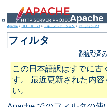
Apach
Apache
>
HTTP サーバ
>
ドキュメンテーション
>
バージョン 2.4
フィルタ
翻訳済
この日本語訳はすでに古
す。 最近更新された内
い。
Apache でのフィルタ