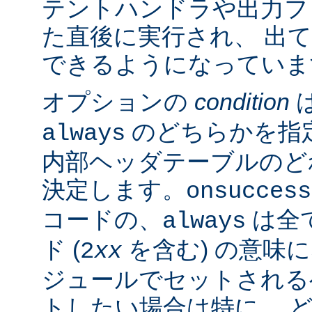
テントハンドラや出力フ
た直後に実行され、 出
できるようになっていま
オプションの
condition
のどちらかを指
always
内部ヘッダテーブルのど
決定します。
onsuccess
コードの、
は全
always
ド (
を含む) の意味
2
xx
ジュールでセットされる
トしたい場合は特に、 