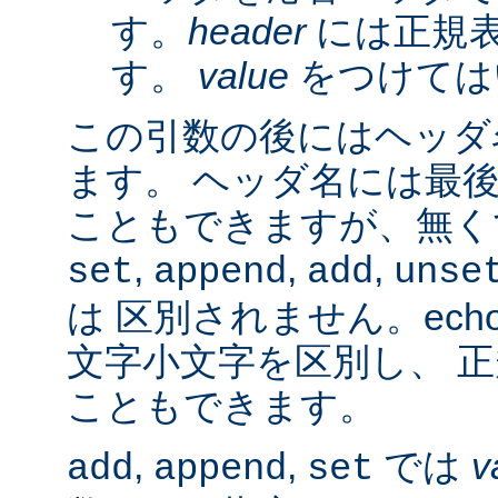
す。
header
には正規
す。
value
をつけては
この引数の後にはヘッダ名
ます。 ヘッダ名には最
こともできますが、無く
,
,
,
set
append
add
unse
は 区別されません。ech
文字小文字を区別し、 
こともできます。
,
,
では
v
add
append
set