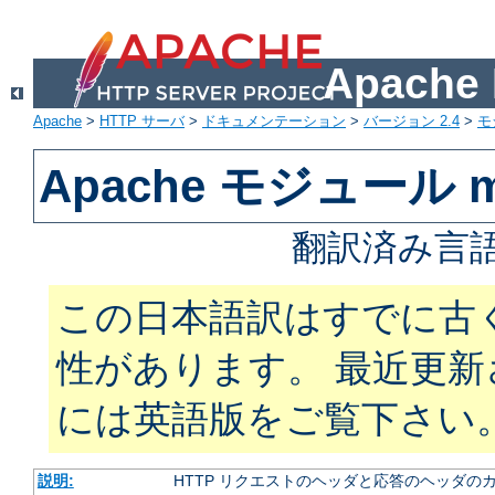
Apach
Apache
>
HTTP サーバ
>
ドキュメンテーション
>
バージョン 2.4
>
モ
Apache モジュール m
翻訳済み言語
この日本語訳はすでに古
性があります。 最近更
には英語版をご覧下さい
説明:
HTTP リクエストのヘッダと応答のヘッダの