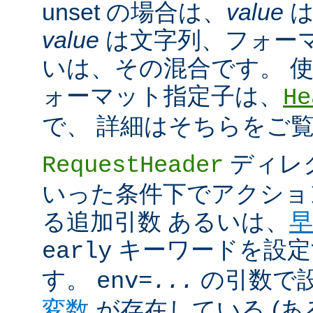
unset の場合は、
value
は
value
は文字列、フォー
いは、その混合です。 
ォーマット指定子は、
He
で、 詳細はそちらをご
ディレ
RequestHeader
いった条件下でアクショ
る追加引数 あるいは、
早
キーワードを設定
early
す。
の引数で
env=
...
変数
が存在している (