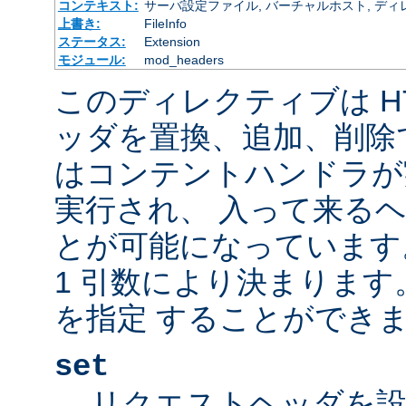
コンテキスト:
サーバ設定ファイル, バーチャルホスト, ディレクトリ
上書き:
FileInfo
ステータス:
Extension
モジュール:
mod_headers
このディレクティブは H
ッダを置換、追加、削除
はコンテントハンドラが
実行され、 入って来る
とが可能になっています
1 引数により決まりま
を指定 することができま
set
リクエストヘッダを設