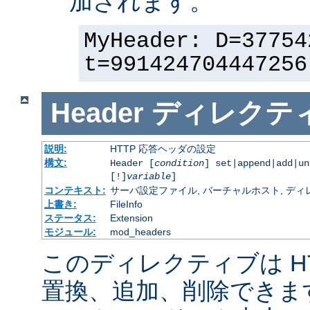
加されます。
MyHeader: D=37754
t=991424704447256
Header
ディレクテ
説明:
HTTP 応答ヘッダの設定
構文:
Header [
condition
] set|append|add|u
[!]
variable
]
コンテキスト:
サーバ設定ファイル, バーチャルホスト, ディレクトリ
上書き:
FileInfo
ステータス:
Extension
モジュール:
mod_headers
このディレクティブは H
置換、追加、削除できま