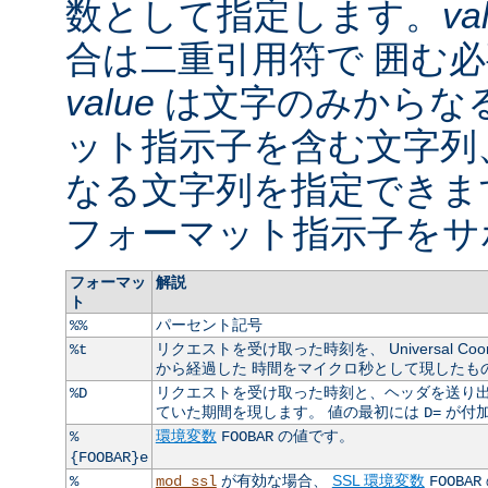
数として指定します。
va
合は二重引用符で 囲む
value
は文字のみからなる
ット指示子を含む文字列
なる文字列を指定できま
フォーマット指示子をサ
フォーマッ
解説
ト
パーセント記号
%%
リクエストを受け取った時刻を、 Universal Coordin
%t
から経過した 時間をマイクロ秒として現したも
リクエストを受け取った時刻と、ヘッダを送り出
%D
ていた期間を現します。 値の最初には
が付
D=
環境変数
の値です。
%
FOOBAR
{FOOBAR}e
が有効な場合、
SSL 環境変数
%
mod_ssl
FOOBAR