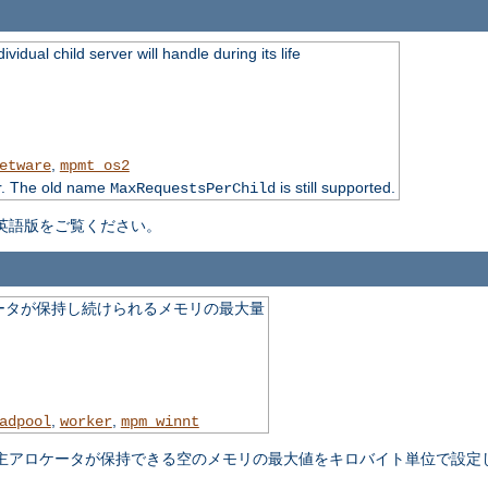
idual child server will handle during its life
,
etware
mpmt_os2
r. The old name
is still supported.
MaxRequestsPerChild
英語版をご覧ください。
ータが保持し続けられるメモリの最大量
,
,
adpool
worker
mpm_winnt
主アロケータが保持できる空のメモリの最大値をキロバイト単位で設定