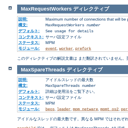
MaxRequestWorkers
ディレクティブ
説明:
Maximum number of connections that will be 
構文:
MaxRequestWorkers
number
デフォルト:
See usage for details
コンテキスト:
サーバ設定ファイル
ステータス:
MPM
モジュール:
,
,
event
worker
prefork
このディレクティブの解説文書は まだ翻訳されていません。
MaxSpareThreads
ディレクティブ
説明:
アイドルスレッドの最大数
構文:
MaxSpareThreads
number
デフォルト:
詳細は使用法をご覧下さい。
コンテキスト:
サーバ設定ファイル
ステータス:
MPM
モジュール:
,
,
,
,
beos
leader
mpm_netware
mpmt_os2
per
アイドルなスレッドの最大数です。異なる MPM ではそれぞ