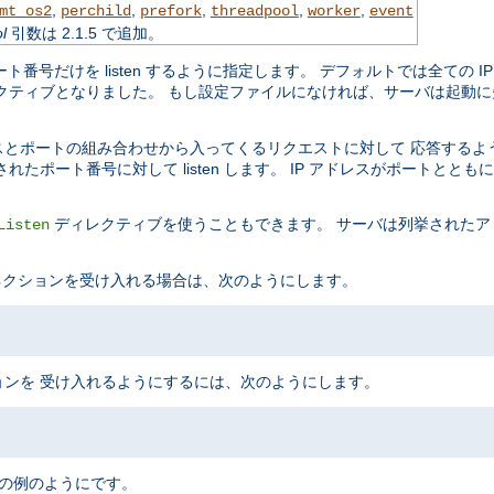
,
,
,
,
,
mt_os2
perchild
prefork
threadpool
worker
event
l
引数は 2.1.5 で追加。
ポート番号だけを listen するように指定します。 デフォルトでは全ての
クティブとなりました。 もし設定ファイルになければ、サーバは起動に
スとポートの組み合わせから入ってくるリクエストに対して 応答するよ
ポート番号に対して listen します。 IP アドレスがポートとと
ディレクティブを使うこともできます。 サーバは列挙されたア
Listen
 コネクションを受け入れる場合は、次のようにします。
ンを 受け入れるようにするには、次のようにします。
次の例のようにです。