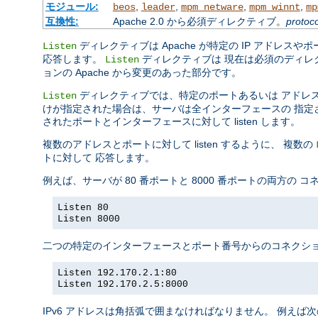
モジュール:
,
,
,
,
beos
leader
mpm_netware
mpm_winnt
mp
互換性:
Apache 2.0 から必須ディレクティブ。
protoco
ディレクティブは Apache が特定の IP アドレスや
Listen
応答します。
ディレクティブは 現在は必須のディレ
Listen
ョンの Apache から変更のあった部分です。
ディレクティブでは、特定のポートあるいは アドレ
Listen
けが指定された場合は、サーバは全インターフェースの 指定された
されたポートとインターフェースに対して listen します。
複数のアドレスとポートに対して listen するように、 複数の
トに対して 応答します。
例えば、サーバが 80 番ポートと 8000 番ポートの両方の
Listen 80
Listen 8000
二つの特定のインターフェースとポート番号からのコネクショ
Listen 192.170.2.1:80
Listen 192.170.2.5:8000
IPv6 アドレスは角括弧で囲まなければなりません。 例えば