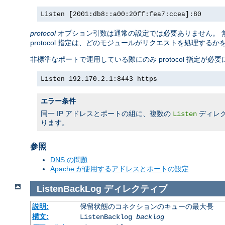
Listen [2001:db8::a00:20ff:fea7:ccea]:80
protocol
オプション引数は通常の設定では必要ありません。 無
protocol 指定は、どのモジュールがリクエストを処理する
非標準なポートで運用している際にのみ protocol 指定が必
Listen 192.170.2.1:8443 https
エラー条件
同一 IP アドレスとポートの組に、複数の
ディレ
Listen
ります。
参照
DNS の問題
Apache が使用するアドレスとポートの設定
ListenBackLog
ディレクティブ
説明:
保留状態のコネクションのキューの最大長
構文:
ListenBacklog
backlog