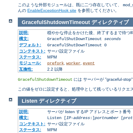
このような外部モジュールは、既に二つ存在していて、
mod_
んの
EnableExceptionHook site
を参照してください。
GracefulShutdownTimeout
ディレクティブ
説明:
穏やかな停止をかけた後、終了するまで待つ
構文:
GracefulShutDownTimeout
seconds
デフォルト:
GracefulShutDownTimeout 0
コンテキスト:
サーバ設定ファイル
ステータス:
MPM
モジュール:
,
,
prefork
worker
event
互換性:
2.2 以降
には サーバーが "gracefu
GracefulShutdownTimeout
この値をゼロに設定すると、処理中として残っているリクエス
Listen
ディレクティブ
説明:
サーバが listen するIP アドレスとポート番号
構文:
Listen [
IP-address
:]
portnumber
[
prot
コンテキスト:
サーバ設定ファイル
ステータス:
MPM