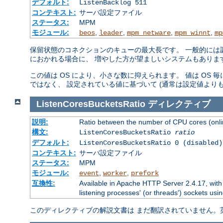
デフォルト:
ListenBacklog 511
コンテキスト:
サーバ設定ファイル
ステータス:
MPM
モジュール:
,
,
,
,
beos
leader
mpm_netware
mpm_winnt
mp
保留状態のコネクションのキューの最大長です。 一般的には調
におかれる場合に、 増やした方が望ましいシステムもありま
この値は OS により、小さな数に抑えられます。 値は OS
ではなく、 設定されている値に基づいて (通常は設定値より
ListenCoresBucketsRatio
ディレクティブ
説明:
Ratio between the number of CPU cores (onlin
構文:
ListenCoresBucketsRatio
ratio
デフォルト:
ListenCoresBucketsRatio 0 (disabled)
コンテキスト:
サーバ設定ファイル
ステータス:
MPM
モジュール:
,
,
event
worker
prefork
互換性:
Available in Apache HTTP Server 2.4.17, with
listening processes' (or threads') sockets usin
このディレクティブの解説文書は まだ翻訳されていません。