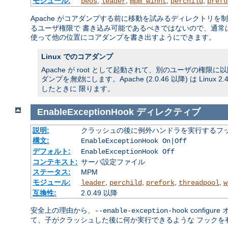
モジュール:
,
,
,
,
beos
leader
mpm_winnt
perchild
prefo
Apache がコアダンプする前に移動を試みるディレクトリを
るユーザ権限で 書き込み可能であるべきではないので、通常
使って他の位置にコアダンプを書き出すようにできます。
Linux でのコアダンプ
Apache が root として起動されて、別のユーザの権
ダンプを
無効
にします。Apache (2.0.46 以降) は 
したときに 限ります。
EnableExceptionHook
ディレクティブ
説明:
クラッシュの後に例外ハンドラを実行するフ
構文:
EnableExceptionHook On|Off
デフォルト:
EnableExceptionHook Off
コンテキスト:
サーバ設定ファイル
ステータス:
MPM
モジュール:
,
,
,
,
leader
perchild
prefork
threadpool
w
互換性:
2.0.49 以降
安全上の理由から、
config
--enable-exception-hook
て、子がクラッシュした後に何か実行できるような フックを