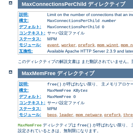
MaxConnectionsPerChild
ディレクティブ
説明:
Limit on the number of connections that an indiv
構文:
MaxConnectionsPerChild
number
デフォルト:
MaxConnectionsPerChild 0
コンテキスト:
サーバ設定ファイル
ステータス:
MPM
モジュール:
,
,
,
,
event
worker
prefork
mpm_winnt
mpm_n
互換性:
Available Apache HTTP Server 2.3.9 and late
このディレクティブの解説文書は まだ翻訳されていません。
MaxMemFree
ディレクティブ
説明:
が呼ばれない限り、 主メモリアロケ
free()
構文:
MaxMemFree
KBytes
デフォルト:
MaxMemFree 0
コンテキスト:
サーバ設定ファイル
ステータス:
MPM
モジュール:
,
,
,
,
beos
leader
mpm_netware
prefork
thre
ディレクティブは
が呼ばれない限り、 
MaxMemFree
free()
設定されているときは、無制限になります。