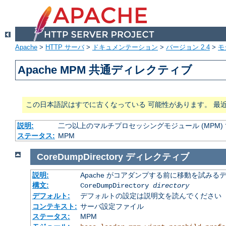
Apache
>
HTTP サーバ
>
ドキュメンテーション
>
バージョン 2.4
>
モ
Apache MPM 共通ディレクティブ
この日本語訳はすでに古くなっている 可能性があります。 最
説明:
二つ以上のマルチプロセッシングモジュール (MPM
ステータス:
MPM
CoreDumpDirectory
ディレクティブ
説明:
Apache がコアダンプする前に移動を試みる
構文:
CoreDumpDirectory
directory
デフォルト:
デフォルトの設定は説明文を読んでください
コンテキスト:
サーバ設定ファイル
ステータス:
MPM