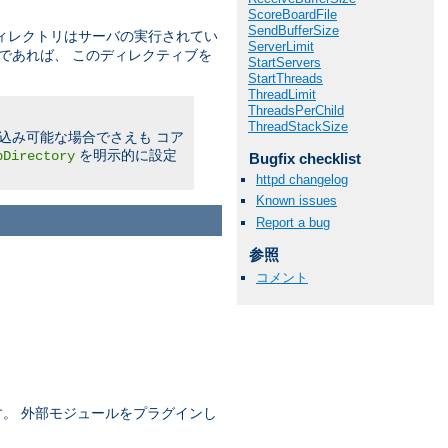
ScoreBoardFile
SendBufferSize
ィレクトリはサーバの実行されてい
ServerLimit
であれば、 このディレクティブを
StartServers
StartThreads
ThreadLimit
ThreadsPerChild
ThreadStackSize
書き込み可能な場合でさえも コア
を明示的に設定
pDirectory
Bugfix checklist
httpd changelog
Known issues
Report a bug
参照
コメント
ます。 外部モジュールをプラグインし