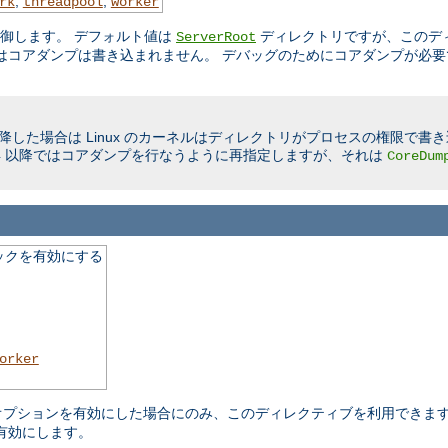
,
,
rk
threadpool
worker
制御します。 デフォルト値は
ディレクトリですが、このデ
ServerRoot
はコアダンプは書き込まれません。 デバッグのためにコアダンプが必要
限に以降した場合は Linux のカーネルはディレクトリがプロセスの権限で
Linux 2.4 以降ではコアダンプを行なうように再指定しますが、それは
CoreDum
ックを有効にする
orker
ure オプションを有効にした場合にのみ、このディレクティブを利用でき
有効にします。