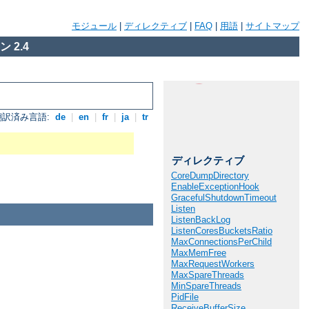
モジュール
|
ディレクティブ
|
FAQ
|
用語
|
サイトマップ
 2.4
翻訳済み言語:
de
|
en
|
fr
|
ja
|
tr
ディレクティブ
CoreDumpDirectory
EnableExceptionHook
GracefulShutdownTimeout
Listen
ListenBackLog
ListenCoresBucketsRatio
MaxConnectionsPerChild
MaxMemFree
MaxRequestWorkers
MaxSpareThreads
MinSpareThreads
PidFile
ReceiveBufferSize