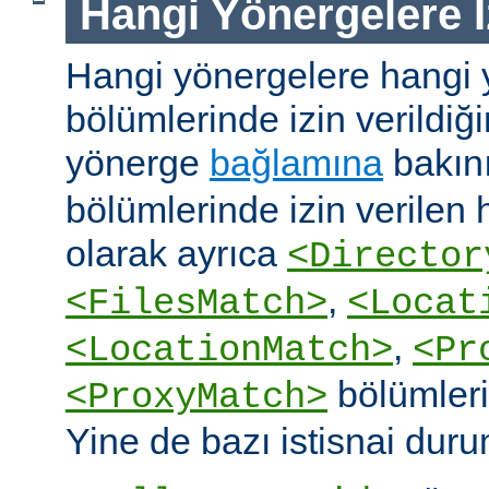
Hangi Yönergelere İ
Hangi yönergelere hangi 
bölümlerinde izin verildiğ
yönerge
bağlamına
bakın
bölümlerinde izin verilen
olarak ayrıca
<Director
,
<FilesMatch>
<Locat
,
<LocationMatch>
<Pr
bölümlerin
<ProxyMatch>
Yine de bazı istisnai duru