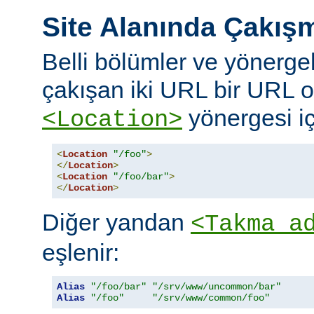
Site Alanında Çakış
Belli bölümler ve yönergel
çakışan iki URL bir URL ol
yönergesi iç
<Location>
<
Location
"/foo"
>
</
Location
>
<
Location
"/foo/bar"
>
</
Location
>
Diğer yandan
<Takma a
eşlenir:
Alias
"/foo/bar"
"/srv/www/uncommon/bar"
Alias
"/foo"
"/srv/www/common/foo"