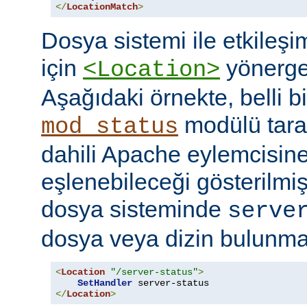
</
LocationMatch
>
Dosya sistemi ile etkileş
için
yönerges
<Location>
Aşağıdaki örnekte, belli b
modülü tara
mod_status
dahili Apache eylemcisine
eşlenebileceği gösterilmişt
dosya sisteminde
serve
dosya veya dizin bulunması
<
Location
"/server-status"
>
SetHandler
</
Location
>