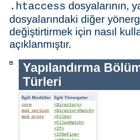
dosyalarının, y
.htaccess
dosyalarındaki diğer yönerge
değiştirtirmek için nasıl kull
açıklanmıştır.
Yapılandırma Bölümü
Türleri
İlgili Modüller
İlgili Yönergeler
core
<Directory>
mod_version
<DirectoryMatch>
mod_proxy
<Files>
<FilesMatch>
<If>
<IfDefine>