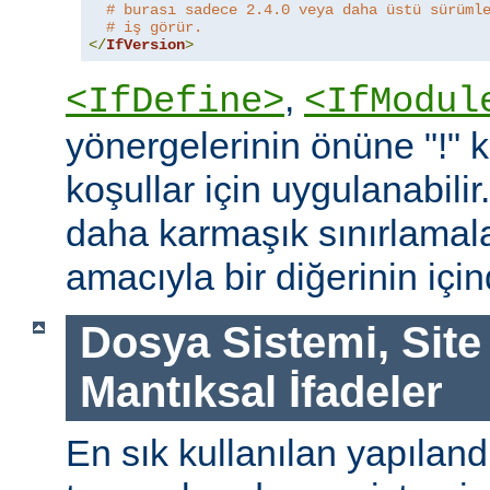
# burası sadece 2.4.0 veya daha üstü sürüml
# iş görür.
</
IfVersion
>
,
<IfDefine>
<IfModul
yönergelerinin önüne "!"
koşullar için uygulanabilir
daha karmaşık sınırlamal
amacıyla bir diğerinin içind
Dosya Sistemi, Site
Mantıksal İfadeler
En sık kullanılan yapılan