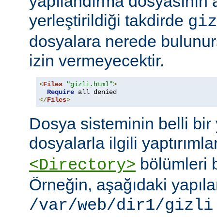
yapılandırma dosyasının
yerleştirildiği takdirde
giz
dosyalara nerede bulunur
izin vermeyecektir.
<
Files
"gizli.html"
>
Require
</
Files
>
Dosya sisteminin belli bir 
dosyalarla ilgili yaptırımla
bölümleri bi
<Directory>
Örneğin, aşağıdaki yapıl
/var/web/dir1/gizli