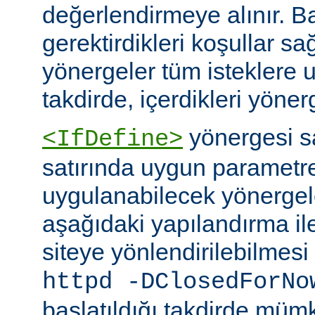
değerlendirmeye alınır. B
gerektirdikleri koşullar sa
yönergeler tüm isteklere u
takdirde, içerdikleri yönerg
yönergesi 
<IfDefine>
satırında uygun parametr
uygulanabilecek yönergeler
aşağıdaki yapılandırma ile
siteye yönlendirilebilmes
httpd -DClosedForNo
başlatıldığı takdirde müm