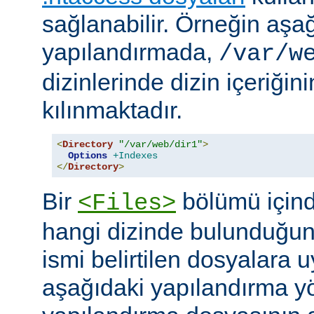
sağlanabilir. Örneğin aşa
yapılandırmada,
/var/w
dizinlerinde dizin içeriğin
kılınmaktadır.
<
Directory
"/var/web/dir1"
>
Options
+Indexes
</
Directory
>
Bir
bölümü içind
<Files>
hangi dizinde bulunduğun
ismi belirtilen dosyalara 
aşağıdaki yapılandırma y