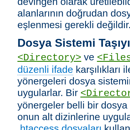
devingen olarak üretilebil
alanlarının doğrudan dos
eşlenmesi gerekli değildir
Dosya Sistemi Taşıyı
ve
<Directory>
<File
düzenli ifade
karşılıkları i
yönergeleri dosya sistemi
uygularlar. Bir
<Directo
yönergeler belli bir dosya
onun alt dizinlerine uygula
.htaccess dosyaları
kullan