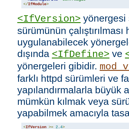
</
IfModule
>
yönergesi 
<IfVersion>
sürümünün çalıştırılması 
uygulanabilecek yönergele
dışında
ve
<IfDefine>
yönergeleri gibidir.
mod_v
farklı httpd sürümleri ve fa
yapılandırmalarla büyük a
mümkün kılmak veya sür
yapabilmek amacıyla tasar
<
IfVersion
>=
2.4
>