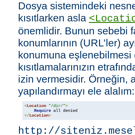
Dosya sistemindeki nesne
kısıtlarken asla
<Locati
önemlidir. Bunun sebebi fa
konumlarının (URL’ler) ay
konumuna eşlenebilmesi d
kısıtlamalarınızın etrafın
izin vermesidir. Örneğin, 
yapılandırmayı ele alalım:
<
Location
"/dir/"
>
Require
</
Location
>
http://siteniz.mese