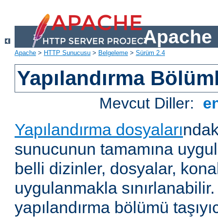
Apache 
Apache
>
HTTP Sunucusu
>
Belgeleme
>
Sürüm 2.4
Yapılandırma Bölüml
Mevcut Diller:
e
Yapılandırma dosyaları
ndak
sunucunun tamamına uygul
belli dizinler, dosyalar, ko
uygulanmakla sınırlanabilir
yapılandırma bölümü taşıyıc