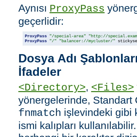
Aynısı
yönerge
ProxyPass
geçerlidir:
ProxyPass
"/special-area"
"http://special.exa
ProxyPass
"/"
"balancer://mycluster/"
 stickys
Dosya Adı Şablonları
İfadeler
,
<Directory>
<Files>
yönergelerinde, Standart
işlevindeki gibi
fnmatch
ismi kalıpları kullanılabilir