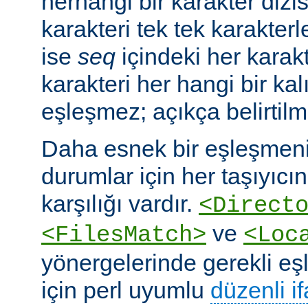
herhangi bir karakter dizis
karakteri tek tek karakterle
ise
seq
içindeki her karakte
karakteri her hangi bir kalı
eşleşmez; açıkça belirtilm
Daha esnek bir eşleşmeni
durumlar için her taşıyıcın
karşılığı vardır.
<Direct
ve
<FilesMatch>
<Loc
yönergelerinde gerekli e
için perl uyumlu
düzenli i