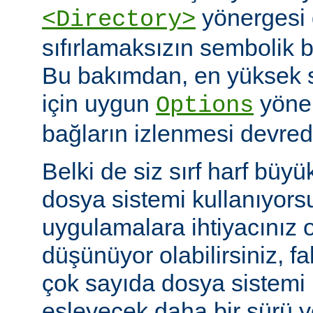
yönergesi 
<Directory>
sıfırlamaksızın sembolik ba
Bu bakımdan, en yüksek 
için uygun
yöner
Options
bağların izlenmesi devredış
Belki de siz sırf harf büyü
dosya sistemi kullanıyors
uygulamalara ihtiyacınız 
düşünüyor olabilirsiniz, fa
çok sayıda dosya sistem
eşleyecek daha bir sürü 