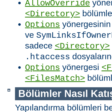
yöner
AllowOverride
bölümler
<Directory>
yönergesini
Options
ve
SymLinksIfOwner
sadece
<Directory>
dosyalarınd
.htaccess
yönergesi
Options
<F
bölüml
<FilesMatch>
Bölümler Nasıl Katışt
Yapılandırma bölümleri bell