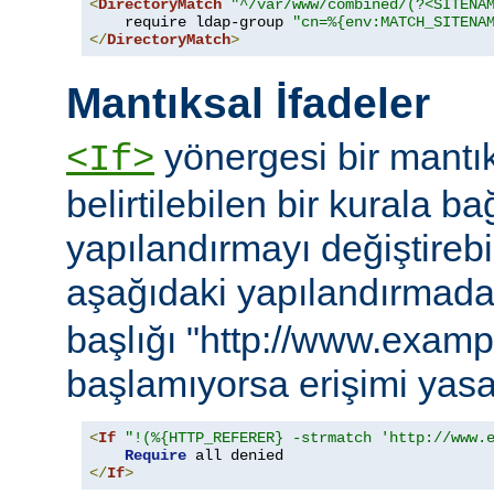
<
DirectoryMatch
"^/var/www/combined/(?<SITENA
    require ldap-group 
"cn=%{env:MATCH_SITENA
</
DirectoryMatch
>
Mantıksal İfadeler
yönergesi bir mantık
<If>
belirtilebilen bir kurala ba
yapılandırmayı değiştirebil
aşağıdaki yapılandırmad
başlığı "http://www.examp
başlamıyorsa erişimi yasa
<
If
"!(%{HTTP_REFERER} -strmatch 'http://www.
Require
</
If
>