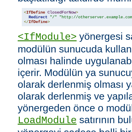
<
IfDefine
ClosedForNow
>
Redirect
"/"
"http://otherserver.example.co
</
IfDefine
>
yönergesi sa
<IfModule>
modülün sunucuda kullanı
olması halinde uygulanab
içerir. Modülün ya sunucuy
olarak derlenmiş olması 
olarak derlenmiş ve yapı
yönergeden önce o modüle 
satırının bu
LoadModule