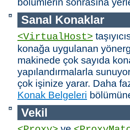
bölümlerin sonrasına yerleş
Sanal Konaklar
taşıyıcıs
<VirtualHost>
konağa uygulanan yönerge
makinede çok sayıda konağ
yapılandırmalarla sunuyor
çok işinize yarar. Daha faz
Konak Belgeleri
bölümüne
Vekil
ve
<Proxy>
<ProxyMat