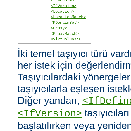
<IfModule>
<IfVersion>
<Location>
<LocationMatch>
<MDomainSet>
<Proxy>
<ProxyMatch>
<VirtualHost>
İki temel taşıyıcı türü vard
her istek için değerlendirm
Taşıyıcılardaki yönergele
taşıyıcılarla eşleşen istekl
Diğer yandan,
<IfDefin
taşıyıcıla
<IfVersion>
başlatılırken veya yeniden