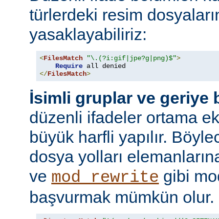
türlerdeki resim dosyaları
yasaklayabiliriz:
<
FilesMatch
"\.(?i:gif|jpe?g|png)$"
>
Require
</
FilesMatch
>
İsimli gruplar ve geriye
düzenli ifadeler ortama ekl
büyük harfli yapılır. Böyl
dosya yolları elemanları
ve
gibi mo
mod_rewrite
başvurmak mümkün olur.