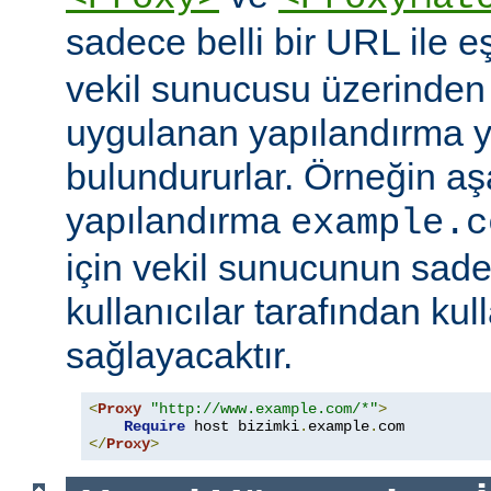
sadece belli bir URL ile 
vekil sunucusu üzerinden e
uygulanan yapılandırma y
bulundururlar. Örneğin aş
yapılandırma
example.c
için vekil sunucunun sad
kullanıcılar tarafından kul
sağlayacaktır.
<
Proxy
"http://www.example.com/*"
>
Require
 host bizimki
.
example
.
</
Proxy
>