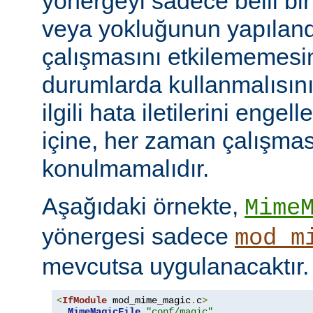
yönergeyi sadece belli bi
veya yokluğunun yapılan
çalışmasını etkilememesini
durumlarda kullanmalısını
ilgili hata iletilerini engel
içine, her zaman çalışmas
konulmamalıdır.
Aşağıdaki örnekte,
Mime
yönergesi sadece
mod_m
mevcutsa uygulanacaktır.
<
IfModule
 mod_mime_magic
.
c
>
MimeMagicFile
"conf/magic"