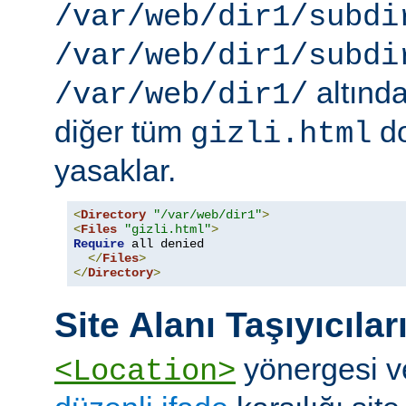
/var/web/dir1/subdi
/var/web/dir1/subdi
altınd
/var/web/dir1/
diğer tüm
do
gizli.html
yasaklar.
<
Directory
"/var/web/dir1"
>
<
Files
"gizli.html"
>
Require
 all denied

</
Files
>
</
Directory
>
Site Alanı Taşıyıcılar
yönergesi v
<Location>