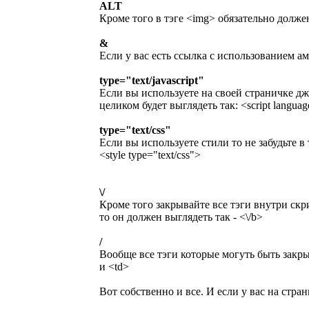
ALT
Кроме того в тэге <img> обязательно долже
&
Если у вас есть ссылка с использованием амп
type="text/javascript"
Если вы используете на своей страничке джаву
целиком будет выглядеть так: <script language
type="text/css"
Если вы используете стили то не забудьте в 
<style type="text/css">
\/
Кроме того закрывайте все тэги внутри скри
то он должен выглядеть так - <\/b>
/
Вообще все тэги которые могуть быть закры
и <td>
Вот собственно и все. И если у вас на стра