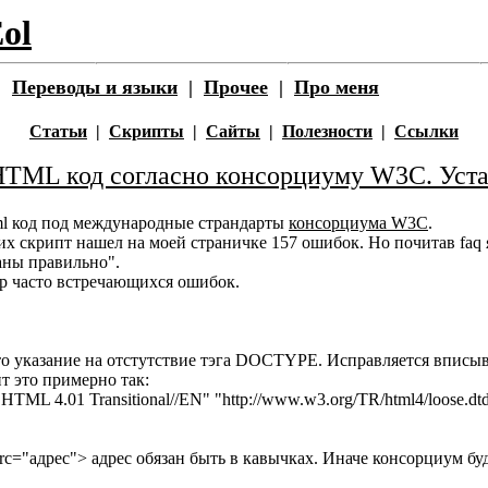
E
ol
|
П
ереводы и языки
|
П
рочее
|
П
ро меня
Статьи
|
Скрипты
|
Сайты
|
Полезности
|
Ссылки
TML код согласно консорциуму W3C. Уст
tml код под международные страндарты
консорциума W3C
.
 их скрипт нашел на моей страничке 157 ошибок. Но почитав faq 
аны правильно".
р часто встречающихся ошибок.
то указание на отстутствие тэга DOCTYPE. Исправляется вписыва
т это примерно так:
4.01 Transitional//EN" "http://www.w3.org/TR/html4/loose.dt
 src="адрес"> адрес обязан быть в кавычках. Иначе консорциум буд