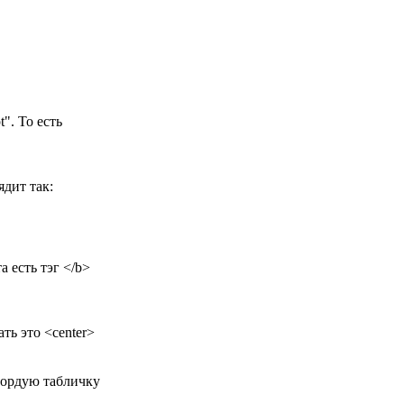
t". То есть
ядит так:
 есть тэг </b>
ть это <center>
 гордую табличку