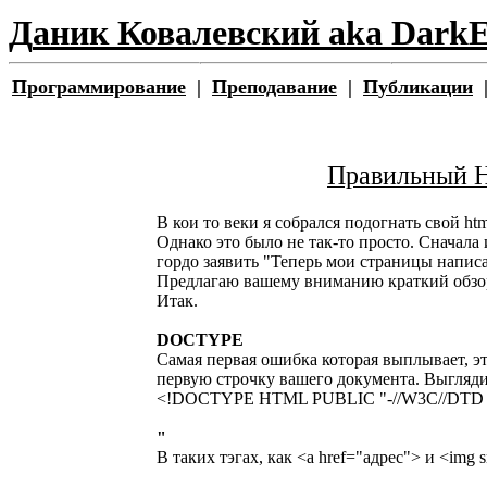
Д
аник
К
овалевский aka
D
ark
Программирование
|
П
реподавание
|
П
убликации
Правильный H
В кои то веки я собрался подогнать свой h
Однако это было не так-то просто. Сначала
гордо заявить "Теперь мои страницы напис
Предлагаю вашему вниманию краткий обзо
Итак.
DOCTYPE
Самая первая ошибка которая выплывает, э
первую строчку вашего документа. Выгляди
<!DOCTYPE HTML PUBLIC "-//W3C//DTD HTML 
"
В таких тэгах, как <a href="адрес"> и <img