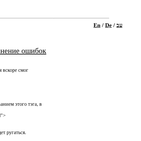
E
n
/
D
e
/
ב
ע
анение ошибок
я вскоре смог
нием этого тэга, в
d">
ет ругаться.