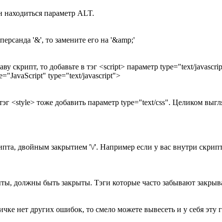
н находиться параметр ALT.
ерсанда '&', то замените его на '&amp;'
 скрипт, то добавьте в тэг <script> параметр type="text/javascrip
="JavaScript" type="text/javascript">
тэг <style> тоже добавить параметр type="text/css". Целиком выгл
пта, двойным закрытием '\/'. Например если у вас внутри скрипта
ты, должны быть закрыты. Тэги которые часто забывают закрыва
ничке нет других ошибок, то смело можете вывесеть и у себя эту