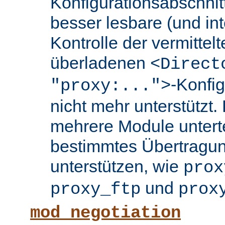
Konfigurationsabschnit
besser lesbare (und int
Kontrolle der vermittel
überladenen
<Direct
-Konfi
"proxy:...">
nicht mehr unterstützt.
mehrere Module untertei
bestimmtes Übertragun
unterstützen, wie
prox
und
proxy_ftp
prox
mod_negotiation