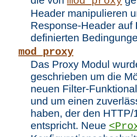
die von
ge
mod_proxy
Header manipulieren un
Response-Header auf 
definierten Bedingung
mod_proxy
Das Proxy Modul wurd
geschrieben um die Mö
neuen Filter-Funktiona
und um einen zuverläs
haben, der den HTTP/1
entspricht. Neue
<Pro