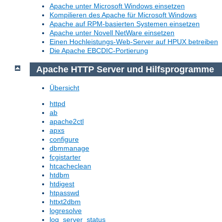
Apache unter Microsoft Windows einsetzen
Kompilieren des Apache für Microsoft Windows
Apache auf RPM-basierten Systemen einsetzen
Apache unter Novell NetWare einsetzen
Einen Hochleistungs-Web-Server auf HPUX betreiben
Die Apache EBCDIC-Portierung
Apache HTTP Server und Hilfsprogramme
Übersicht
httpd
ab
apache2ctl
apxs
configure
dbmmanage
fcgistarter
htcacheclean
htdbm
htdigest
htpasswd
httxt2dbm
logresolve
log_server_status