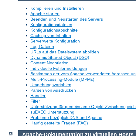
Kompilieren und Installieren
Apache starten
Beenden und Neustarten des Servers
Konfigurationsdateien
Konfigurationsabschnitte
Caching von Inhalten
Serverweite Konfiguration
Log-Dateien
URLs auf das Dateisystem abbilden
Dynamic Shared Object (DSO)
Content Negotiation
Individuelle Fehlermeldungen
Bestimmen der vom Apache verwendeten Adressen un
Multi-Processing-Module (MPMs)
Umgebungsvariablen
Parsen von Ausdrücken
Handler
Filter
Unterstützung für gemeinsame Objekt-Zwischenspeich
suEXEC Unterstützung
Probleme bezüglich DNS und Apache
Häufig gestellte Fragen (FAQ)
Apache-Dokumentation zu virtuellen Hosts