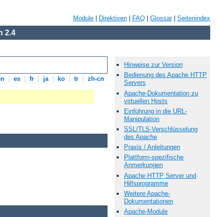
Module
|
Direktiven
|
FAQ
|
Glossar
|
Seitenindex
 2.4
Hinweise zur Version
Bedienung des Apache HTTP
en
|
es
|
fr
|
ja
|
ko
|
tr
|
zh-cn
Servers
Apache-Dokumentation zu
virtuellen Hosts
Einführung in die URL-
Manipulation
SSL/TLS-Verschlüsselung
des Apache
Praxis / Anleitungen
Plattform-spezifische
Anmerkungen
Apache HTTP Server und
Hilfsprogramme
Weitere Apache-
Dokumentationen
Apache-Module