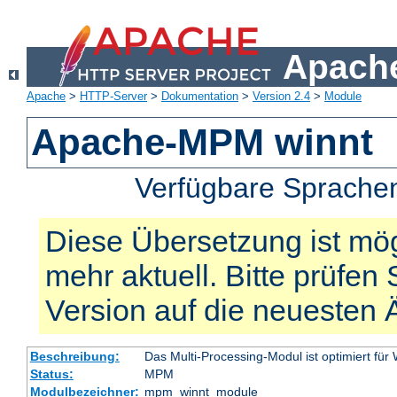
Apache
Apache
>
HTTP-Server
>
Dokumentation
>
Version 2.4
>
Module
Apache-MPM winnt
Verfügbare Sprache
Diese Übersetzung ist mög
mehr aktuell. Bitte prüfen 
Version auf die neuesten
Beschreibung:
Das Multi-Processing-Modul ist optimiert für
Status:
MPM
Modulbezeichner:
mpm_winnt_module