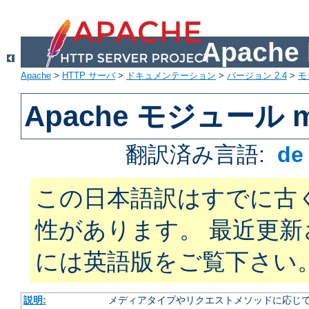
Apach
Apache
>
HTTP サーバ
>
ドキュメンテーション
>
バージョン 2.4
>
モ
Apache モジュール mo
翻訳済み言語:
d
この日本語訳はすでに古
性があります。 最近更
には英語版をご覧下さい
説明:
メディアタイプやリクエストメソッドに応じて 