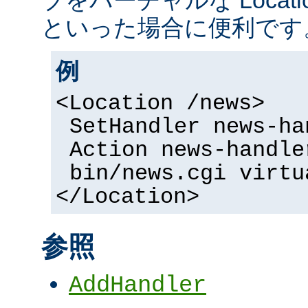
といった場合に便利です
例
<Location /news>
SetHandler news-ha
Action news-handle
bin/news.cgi virtu
</Location>
参照
AddHandler