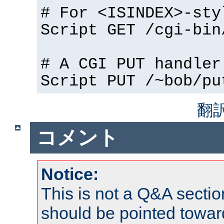
# For <ISINDEX>-sty
Script GET /cgi-bin
# A CGI PUT handler
Script PUT /~bob/pu
翻
コメント
Notice:
This is not a Q&A sect
should be pointed towar