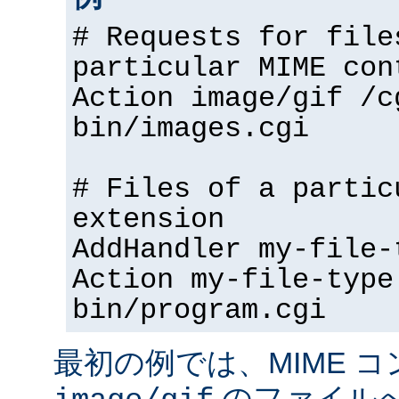
# Requests for file
particular MIME con
Action image/gif /c
bin/images.cgi
# Files of a partic
extension
AddHandler my-file-
Action my-file-type
bin/program.cgi
最初の例では、MIME 
のファイル