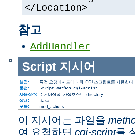
</Location>
참고
AddHandler
Script
지시어
설명:
특정 요청메서드에 대해 CGI 스크립트를 사용한다.
문법:
Script
method
cgi-script
사용장소:
주서버설정, 가상호스트, directory
상태:
Base
모듈:
mod_actions
이 지시어는 파일을
meth
여 요청하면
cgi-script
를 