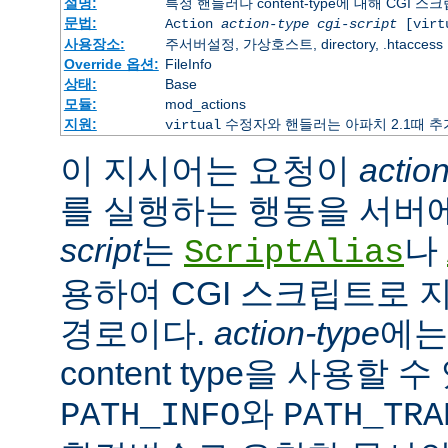
설명:
특정 핸들러나 content-type에 대해 CGI 
문법:
Action
action-type
cgi-script
[virt
사용장소:
주서버설정, 가상호스트, directory, .htaccess
Override 옵션:
FileInfo
상태:
Base
모듈:
mod_actions
지원:
수정자와 핸들러는 아파치 2.1때 
virtual
이 지시어는 요청이
actio
를 실행하는 행동을 서버
script
는
나
ScriptAlias
용하여 CGI 스크립트로 
경로이다.
action-type
에
content type을 사용할 
와
PATH_INFO
PATH_TRA