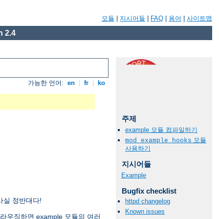
모듈
|
지시어들
|
FAQ
|
용어
|
사이트맵
 2.4
가능한 언어:
en
|
fr
|
ko
주제
example 모듈 컴파일하기
모듈
mod_example_hooks
사용하기
지시어들
Example
Bugfix checklist
 사실 정반대다!
httpd changelog
Known issues
브라우징하면 example 모듈의 여러