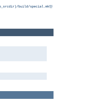
만
p_srcdir)/build/special.mk